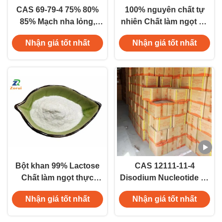
CAS 69-79-4 75% 80%
100% nguyên chất tự
85% Mạch nha lỏng,
nhiên Chất làm ngọt có
chất lỏng sệt, chất tạo
hàm lượng calo thấp
Nhận giá tốt nhất
Nhận giá tốt nhất
ngọt tự nhiên cho thực
Phụ gia thực phẩm
phẩm và đồ uống
Sucralose CAS 56038-
13-2
Bột khan 99% Lactose
CAS 12111-11-4
Chất làm ngọt thực
Disodium Nucleotide I +
phẩm tự nhiên CAS 63-
G Disodium 5'-
Nhận giá tốt nhất
Nhận giá tốt nhất
42-3
ribonucleotide E635
Nâng cao hương vị