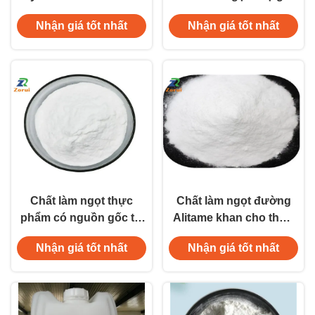
ngọt thực phẩm
thực phẩm Alpha-D-
Nhận giá tốt nhất
Nhận giá tốt nhất
Trehalose CAS 99-20-7
Lactose Monohydrate
CAS 5989-81-1
Chất làm ngọt thực
Chất làm ngọt đường
phẩm có nguồn gốc từ
Alitame khan cho thực
thực vật D-Galactose
phẩm CAS 80863-62-3
Nhận giá tốt nhất
Nhận giá tốt nhất
CAS 59-23-4