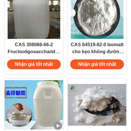
CAS 308066-66-2
CAS 64519-82-0 Isomalt
Fructooligosaccharides
cho kẹo không đường
FOS Oligofructose
và bánh kẹo sôcôla
Nhận giá tốt nhất
Nhận giá tốt nhất
Syrus L85 55% 90%
95%