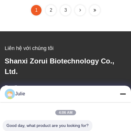
1
2
3
Liên hệ với chúng tôi
Shanxi Zorui Biotechnology Co.,
Ltd.
Email
Julie
julie@sxzorui.com
4:06 AM
Địa chỉ của tôi
Good day, what product are you looking for?