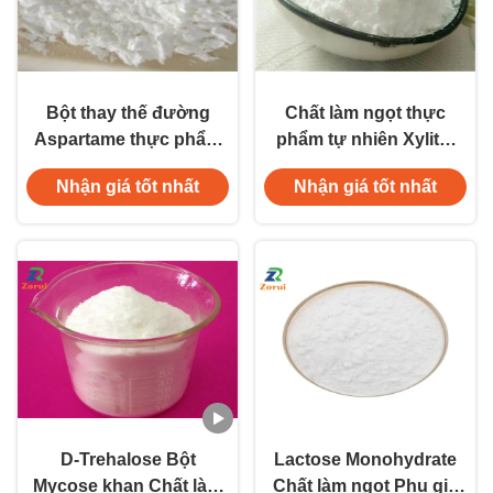
Bột thay thế đường
Chất làm ngọt thực
Aspartame thực phẩm
phẩm tự nhiên Xylitol
CAS 22839-47-0
Bột kết tinh CAS 87-99-
Nhận giá tốt nhất
Nhận giá tốt nhất
0
D-Trehalose Bột
Lactose Monohydrate
Mycose khan Chất làm
Chất làm ngọt Phụ gia