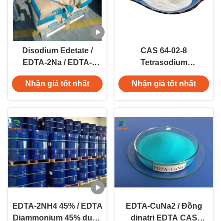
Disodium Edetate /
CAS 64-02-8
EDTA-2Na / EDTA-
Tetrasodium
Disodium Salt Dihydrate
Ethylenediaminetetraacetic
Nhận giá tốt nhất
Nhận giá tốt nhất
CAS 6381-92-6
Acid EDTA-4Na Trilon B
Chelating Agent
EDTA-2NH4 45% / EDTA
EDTA-CuNa2 / Đồng
Diammonium 45% dung
dinatri EDTA CAS