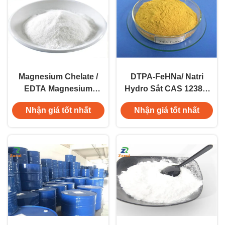
Magnesium Chelate /
DTPA-FeHNa/ Natri
EDTA Magnesium
Hydro Sắt CAS 12389-
Disodium CAS 15375-
75-2
Nhận giá tốt nhất
Nhận giá tốt nhất
84-5