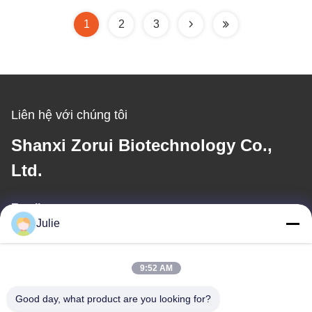
7216-95-7
1
2
3
Liên hệ với chúng tôi
Shanxi Zorui Biotechnology Co.,
Ltd.
Email
Julie
julie@sxzorui.com
9:52 AM
Địa chỉ của tôi
Good day, what product are you looking for?