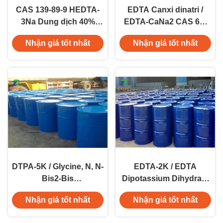
CAS 139-89-9 HEDTA-
EDTA Canxi dinatri /
3Na Dung dịch 40%
EDTA-CaNa2 CAS 62-
HEDTA Trisodium Salt
33-9
Nhận giá tốt nhất
Nhận giá tốt nhất
Dissolvine H-40
Alternative
DTPA-5K / Glycine, N, N-
EDTA-2K / EDTA
Bis2-Bis
Dipotassium Dihydrate
(Carboxymethyl)
CAS 25102-12-9
Nhận giá tốt nhất
Nhận giá tốt nhất
Aminoethyl-, Pentapot
potassium Salt CAS