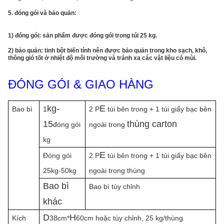
5.
đóng gói và bảo quản:
1) đóng gói: sản phẩm được đóng gói trong túi 25 kg.
2) bảo quản: tinh bột biến tính nên được bảo quản trong kho sạch, khô,
thông gió tốt ở nhiệt độ môi trường và tránh xa các vật liệu có mùi.
ĐÓNG GÓI & GIAO HÀNG
kg-
E
Bao bì
1
2 P
túi bên trong + 1 túi giấy bạc bên
15
thùng carton
đóng gói
ngoài trong
kg
E
Đóng gói
2 P
túi bên trong + 1 túi giấy bạc bên
25kg-50kg
ngoài trong thùng
Bao bì
Bao bì tùy chỉnh
khác
D
H
Kích
38cm*
60cm hoặc tùy chỉnh, 25 kg/thùng