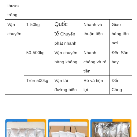
thước
trống
Quốc
Vận
1-50kg
Nhanh
và
Giao
tế
chuyển
thuận tiện
hàng tận
Chuyển
nơi
phát nhanh
50-500kg
Vận chuyển
Nhanh
Đến Sân
hàng không
chóng và rẻ
bay
tiền
Trên
500kg
Vận tải
Rẻ và tiện
Đến
đường biển
lợi
Cảng