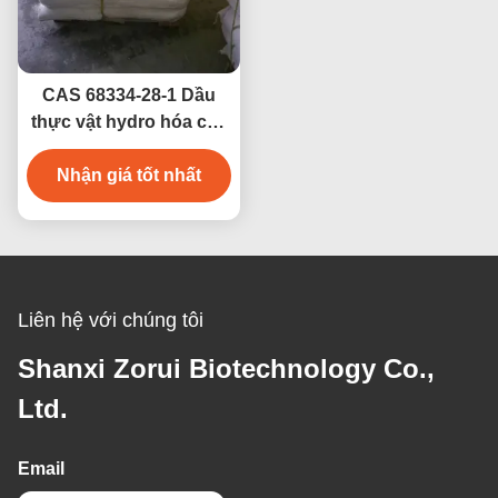
CAS 68334-28-1 Dầu
thực vật hydro hóa cấp
thực phẩm (HVO) dùng
cho bánh mì và bơ thực
Nhận giá tốt nhất
vật
Liên hệ với chúng tôi
Shanxi Zorui Biotechnology Co.,
Ltd.
Email