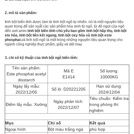
2. mô tả sản phẩm:
tinh bột biến tính được làm từ tinh bột ngô tự nhiên. nó là một nguyên liệu
quan trọng để sản xuất các sản phẩm hóa sinh từ ngô, từ độ ngọt của ngô
đến axit amin.
tinh bột biến tính chủ yếu bao gồm tinh bột hấp thụ, tinh bột
ete hóa, tinh bột liên kết ngang, tinh bột oxy hóa và tinh bột este
phosphat.
và tinh bột ngô là một trong những nguyên liệu quan trọng cho
ngành công nghiệp thực phẩm, giấy và dệt may.
3.
chỉ số kỹ thuật của tinh bột ngô biến tính:
Tên sản phẩm:
Mã E
Số lượng:
Este phosphat acetyl
E1414
10000KG
disstarch
Ngày lấy mẫu:
Hạn sử dụng:
Số lô: D20221205
2022/12/05
2024/12/04
Tiêu chuẩn: Kiểm tra
Ngày phân tích:
Điểm lấy mẫu: Xưởng
trong phòng thí
2022/12/07
nghiệm
Mục
Chỉ số
Kết quả
Ngoại hình
Bột màu trắng ngà
phù hợp