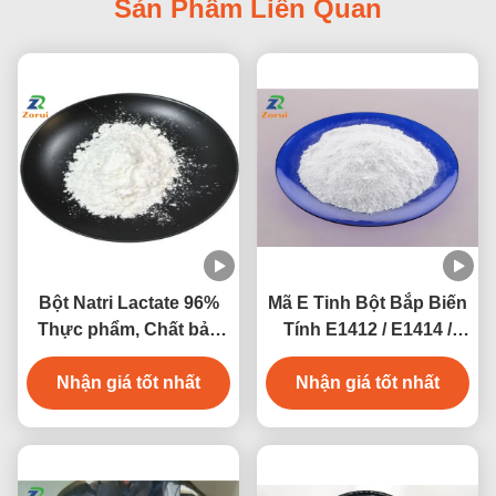
Sản Phẩm Liên Quan
Bột Natri Lactate 96%
Mã E Tinh Bột Bắp Biến
Thực phẩm, Chất bảo
Tính E1412 / E1414 /
quản Natri 2-
E1422 / E1442
hydroxypropanoate
Nhận giá tốt nhất
Nhận giá tốt nhất
CAS 867-56-1