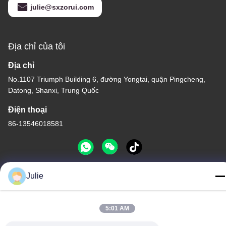
julie@sxzorui.com
Địa chỉ của tôi
Địa chỉ
No.1107 Triumph Building 6, đường Yongtai, quận Pingcheng,
Datong, Shanxi, Trung Quốc
Điện thoại
86-13546018581
Julie
Chính sách bảo mật
|
Sơ đồ trang web
Trung Quốc tốt Chất lượng Phụ gia thực phẩm và thức ăn chăn
5:01 AM
nuôi Nhà cung cấp. -2026 Shanxi Zorui Biotechnology Co., Ltd.
Tất cả. Tất cả quyền được bảo lưu.