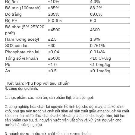
Độ ẩm
≤10%
4.3%
Độ mịn (100mesh)
≥85%
88.2%
Độ trắng
≥85%
89.8%
Độ PH
5.0-6.5
6.0
Độ nhớt (5% 25℃20
≥4500
4600
phút)
Hàm lượng acetyl
≤2.5
1.9%
SO2 còn lại
≤30
0.761%
Phosphate còn lại
≤0.04
0.014%
Tổng số vi khuẩn
≤5000
<10 CFU/g
Pb
≤1.0
<1.0mg/kg
As
≤0.5
<0.1mg/kg
Kết luận: Phù hợp với tiêu chuẩn
4. công dụng chính:
1. thực phẩm: các món ăn, sản phẩm thịt, bia, bột ngọt.
2. công nghiệp hóa chất: tài nguyên hồ tinh bột cho dệt may, chất kết dính
khô, phụ gia bên trong và chất kết dính để sản xuất giấy, ethanol, cát và chất
kết dính lúa mì để đúc, chất ức chế khoáng chất nổi cho luyện kim, bôi trơn
sản phẩm cao su, tài nguyên nước trên đất dính và xử lý tài nguyên cho
nước thải công nghiệp.
3. ngành dược: thuốc mỡ, chất kết dính xương thuốc.