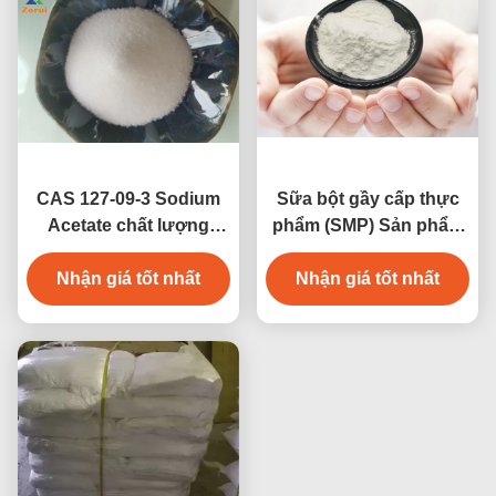
CAS 127-09-3 Sodium
Sữa bột gầy cấp thực
Acetate chất lượng
phẩm (SMP) Sản phẩm
thực phẩm Anhydrous/
sữa khô Sữa bột gầy
Acetic Acid Muối natri
Nhận giá tốt nhất
dạng kem (Ashta)
Nhận giá tốt nhất
tiêm cho mặn và ngành
công nghiệp thịt