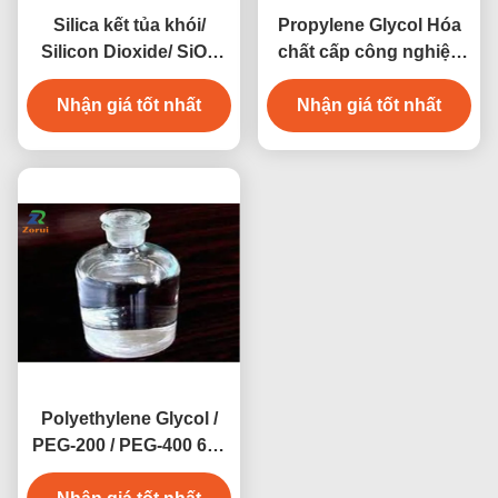
Silica kết tủa khói/
Propylene Glycol Hóa
Silicon Dioxide/ SiO2
chất cấp công nghiệp
Supplements CAS
PG cho nhựa Epoxy
Nhận giá tốt nhất
7631-86-9 E551
Nhận giá tốt nhất
CAS 57-55-6
Polyethylene Glycol /
PEG-200 / PEG-400 600
4000 6000 8000 CAS