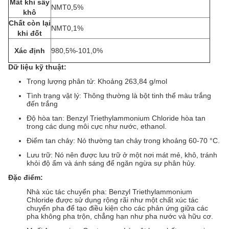
Mất khi sấy
NMT0,5%
khô
Chất còn lại
NMT0,1%
khi đốt
Xác định
980,5%-101,0%
Dữ liệu kỹ thuật:
Trọng lượng phân tử: Khoảng 263,84 g/mol
Tình trạng vật lý: Thông thường là bột tinh thể màu trắng
đến trắng
Độ hòa tan: Benzyl Triethylammonium Chloride hòa tan
trong các dung môi cực như nước, ethanol.
Điểm tan chảy: Nó thường tan chảy trong khoảng 60-70 °C.
Lưu trữ: Nó nên được lưu trữ ở một nơi mát mẻ, khô, tránh
khỏi độ ẩm và ánh sáng để ngăn ngừa sự phân hủy.
Đặc điểm:
Nhà xúc tác chuyển pha: Benzyl Triethylammonium
Chloride được sử dụng rộng rãi như một chất xúc tác
chuyển pha để tạo điều kiện cho các phản ứng giữa các
pha không pha trộn, chẳng hạn như pha nước và hữu cơ.