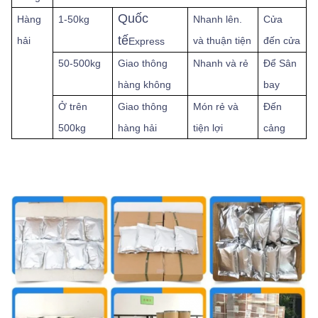
Quốc
Hàng
1-50kg
Nhanh lên.
Cửa
tế
hải
và thuận tiện
đến cửa
Express
50-500kg
Giao thông
Nhanh và rẻ
Để
Sân
hàng không
bay
Ở trên
Giao thông
Món rẻ và
Đến
500kg
hàng hải
tiện lợi
cảng