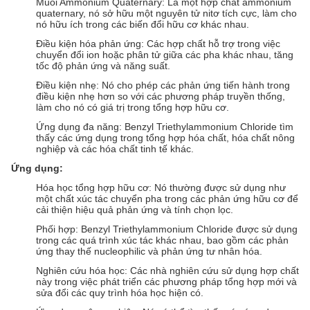
Muối Ammonium Quaternary: Là một hợp chất ammonium
quaternary, nó sở hữu một nguyên tử nitơ tích cực, làm cho
nó hữu ích trong các biến đổi hữu cơ khác nhau.
Điều kiện hóa phản ứng: Các hợp chất hỗ trợ trong việc
chuyển đổi ion hoặc phân tử giữa các pha khác nhau, tăng
tốc độ phản ứng và năng suất.
Điều kiện nhẹ: Nó cho phép các phản ứng tiến hành trong
điều kiện nhẹ hơn so với các phương pháp truyền thống,
làm cho nó có giá trị trong tổng hợp hữu cơ.
Ứng dụng đa năng: Benzyl Triethylammonium Chloride tìm
thấy các ứng dụng trong tổng hợp hóa chất, hóa chất nông
nghiệp và các hóa chất tinh tế khác.
Ứng dụng:
Hóa học tổng hợp hữu cơ: Nó thường được sử dụng như
một chất xúc tác chuyển pha trong các phản ứng hữu cơ để
cải thiện hiệu quả phản ứng và tính chọn lọc.
Phối hợp: Benzyl Triethylammonium Chloride được sử dụng
trong các quá trình xúc tác khác nhau, bao gồm các phản
ứng thay thế nucleophilic và phản ứng tư nhân hóa.
Nghiên cứu hóa học: Các nhà nghiên cứu sử dụng hợp chất
này trong việc phát triển các phương pháp tổng hợp mới và
sửa đổi các quy trình hóa học hiện có.