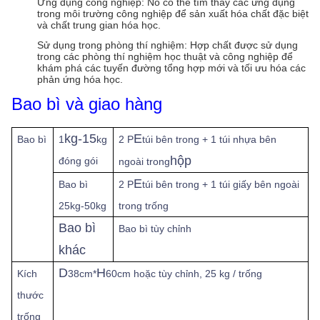
Ứng dụng công nghiệp: Nó có thể tìm thấy các ứng dụng
trong môi trường công nghiệp để sản xuất hóa chất đặc biệt
và chất trung gian hóa học.
Sử dụng trong phòng thí nghiệm: Hợp chất được sử dụng
trong các phòng thí nghiệm học thuật và công nghiệp để
khám phá các tuyến đường tổng hợp mới và tối ưu hóa các
phản ứng hóa học.
Bao bì và giao hàng
kg-15
E
Bao bì
1
kg
2 P
túi bên trong + 1 túi nhựa bên
hộp
đóng gói
ngoài trong
E
Bao bì
2 P
túi bên trong + 1 túi giấy bên ngoài
25kg-50kg
trong trống
Bao bì
Bao bì tùy chỉnh
khác
D
H
Kích
38cm*
60cm hoặc tùy chỉnh, 25 kg / trống
thước
trống